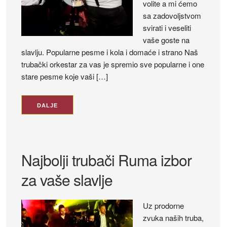
volite a mi ćemo
sa zadovoljstvom
svirati i veseliti
vaše goste na
slavlju. Popularne pesme i kola i domaće i strano Naš
trubački orkestar za vas je spremio sve popularne i one
stare pesme koje vaši […]
DALJE
Najbolji trubači Ruma izbor
za vaše slavlje
Uz prodorne
zvuka naših truba,