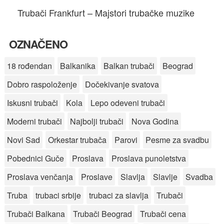
Trubači Frankfurt – Majstori trubačke muzike
OZNAČENO
18 rođendan
Balkanika
Balkan trubači
Beograd
Dobro raspoloženje
Dočekivanje svatova
Iskusni trubači
Kola
Lepo odeveni trubači
Moderni trubači
Najbolji trubači
Nova Godina
Novi Sad
Orkestar trubača
Parovi
Pesme za svadbu
Pobednici Guče
Proslava
Proslava punoletstva
Proslava venčanja
Proslave
Slavlja
Slavlje
Svadba
Truba
trubaci srbije
trubaci za slavlja
Trubači
Trubači Balkana
Trubači Beograd
Trubači cena