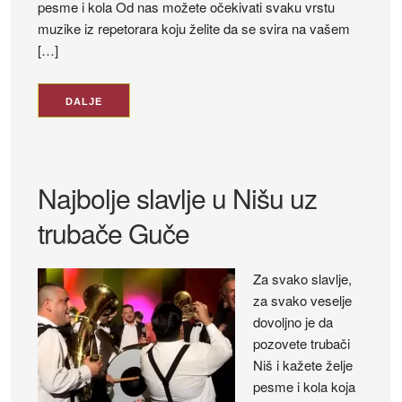
pesme i kola Od nas možete očekivati svaku vrstu
muzike iz repetorara koju želite da se svira na vašem
[…]
DALJE
Najbolje slavlje u Nišu uz
trubače Guče
Za svako slavlje,
za svako veselje
dovoljno je da
pozovete trubači
Niš i kažete želje
pesme i kola koja