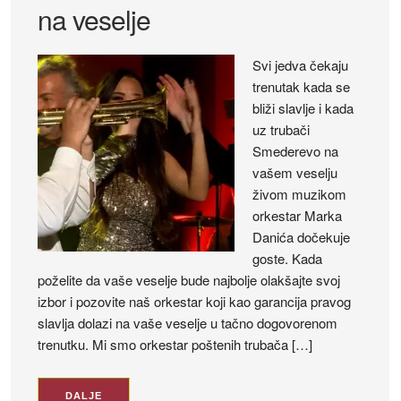
na veselje
Svi jedva čekaju
trenutak kada se
bliži slavlje i kada
uz trubači
Smederevo na
vašem veselju
živom muzikom
orkestar Marka
Danića dočekuje
goste. Kada
poželite da vaše veselje bude najbolje olakšajte svoj
izbor i pozovite naš orkestar koji kao garancija pravog
slavlja dolazi na vaše veselje u tačno dogovorenom
trenutku. Mi smo orkestar poštenih trubača […]
DALJE