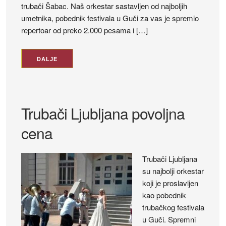
trubači Šabac. Naš orkestar sastavljen od najboljih
umetnika, pobednik festivala u Guči za vas je spremio
repertoar od preko 2.000 pesama i […]
DALJE
Trubači Ljubljana povoljna
cena
Trubači Ljubljana
su najbolji orkestar
koji je proslavljen
kao pobednik
trubačkog festivala
u Guči. Spremni