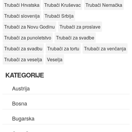
Trubači Hrvatska
Trubači Kruševac
Trubači Nemačka
Trubači slovenija
Trubači Srbija
Trubači za Novu Godinu
Trubači za proslave
Trubači za punoletstvo
Trubači za svadbe
Trubači za svadbu
Trubači za tortu
Trubači za venčanja
Trubači za veselja
Veselja
KATEGORIJE
Austrija
Bosna
Bugarska