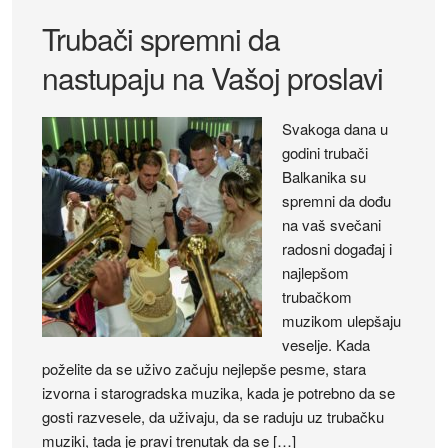
Trubači spremni da
nastupaju na Vašoj proslavi
Svakoga dana u
godini trubači
Balkanika su
spremni da dođu
na vaš svečani
radosni događaj i
najlepšom
trubačkom
muzikom ulepšaju
veselje. Kada
poželite da se uživo začuju nejlepše pesme, stara
izvorna i starogradska muzika, kada je potrebno da se
gosti razvesele, da uživaju, da se raduju uz trubačku
muziki, tada je pravi trenutak da se […]