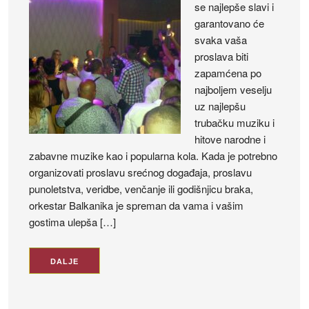
se najlepše slavi i
garantovano će
svaka vaša
proslava biti
zapamćena po
najboljem veselju
uz najlepšu
trubačku muziku i
hitove narodne i
zabavne muzike kao i popularna kola. Kada je potrebno
organizovati proslavu srećnog događaja, proslavu
punoletstva, veridbe, venčanje ili godišnjicu braka,
orkestar Balkanika je spreman da vama i vašim
gostima ulepša […]
DALJE