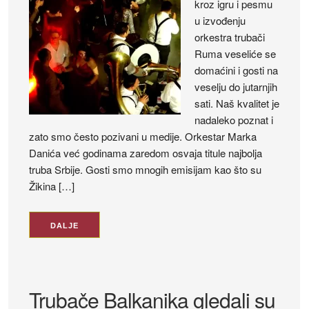
kroz igru i pesmu
u izvođenju
orkestra trubači
Ruma veseliće se
domaćini i gosti na
veselju do jutarnjih
sati. Naš kvalitet je
nadaleko poznat i
zato smo često pozivani u medije. Orkestar Marka
Danića već godinama zaredom osvaja titule najbolja
truba Srbije. Gosti smo mnogih emisijam kao što su
Žikina […]
DALJE
Trubače Balkanika gledali su