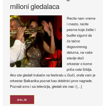
milioni gledalaca
Recite nam vreme
i mesto, recite
pesme koje želite i
budite sigurni da
će tačno
dogovorenog
datuma, na vaše
slavlje doći
orkestar o kome
priča cela Srbija.
Ako ste gledali trubače na festivalu u Guči, onda vam je
orkestar Balkanika poznat kao dobitnici prve nagrade.
Poznati smo i sa televizija, gledali ste nas i […]
DALJE