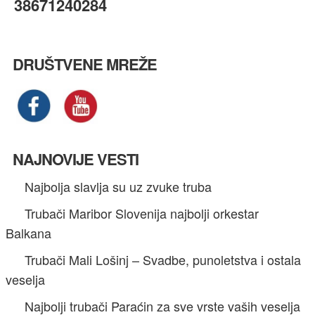
38671240284
DRUŠTVENE MREŽE
NAJNOVIJE VESTI
Najbolja slavlja su uz zvuke truba
Trubači Maribor Slovenija najbolji orkestar
Balkana
Trubači Mali Lošinj – Svadbe, punoletstva i ostala
veselja
Najbolji trubači Paraćin za sve vrste vaših veselja