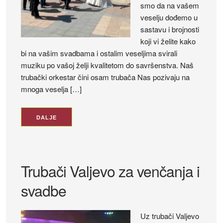
smo da na vašem
veselju dođemo u
sastavu i brojnosti
koji vi želite kako
bi na vašim svadbama i ostalim veseljima svirali
muziku po vašoj želji kvalitetom do savršenstva. Naš
trubački orkestar čini osam trubača Nas pozivaju na
mnoga veselja […]
DALJE
Trubači Valjevo za venčanja i
svadbe
Uz trubači Valjevo