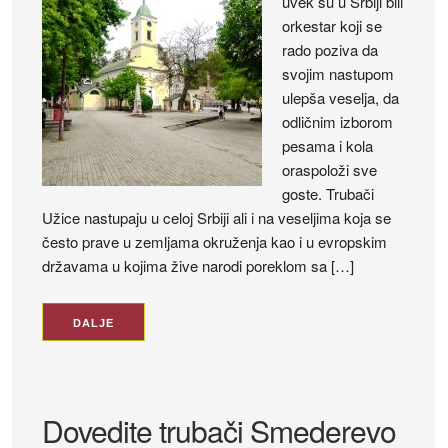
uvek su u Srbiji bili
orkestar koji se
rado poziva da
svojim nastupom
ulepša veselja, da
odličnim izborom
pesama i kola
oraspoloži sve
goste. Trubači
Užice nastupaju u celoj Srbiji ali i na veseljima koja se
često prave u zemljama okruženja kao i u evropskim
državama u kojima žive narodi poreklom sa […]
DALJE
Dovedite trubači Smederevo