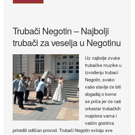
Trubači Negotin – Najbolji
trubači za veselja u Negotinu
Uz najbolje zvuke
trubačke muzike u
izvođenju trubaci
Negotin, svako
vaše slavlje će biti
događaj o kome
se priča jer će naš
orkestar trubačkih
majstora vama i
vašim gostima
prirediti odličan provod. Trubači Negotin sviraju sve