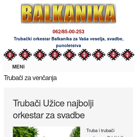
062/85-00-253
Trubački orkestar Balkanika za Vaša veselja, svadbe,
punoletstva
MENI
Trubači za venčanja
Trubači Užice najbolji
orkestar za svadbe
Truba i trubači