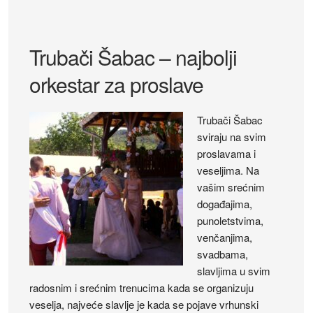
Trubači Šabac – najbolji
orkestar za proslave
Trubači Šabac
sviraju na svim
proslavama i
veseljima. Na
vašim srećnim
događajima,
punoletstvima,
venčanjima,
svadbama,
slavljima u svim
radosnim i srećnim trenucima kada se organizuju
veselja, najveće slavlje je kada se pojave vrhunski