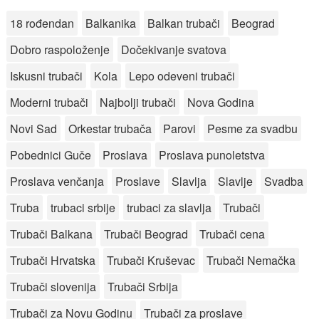
18 rođendan
Balkanika
Balkan trubači
Beograd
Dobro raspoloženje
Dočekivanje svatova
Iskusni trubači
Kola
Lepo odeveni trubači
Moderni trubači
Najbolji trubači
Nova Godina
Novi Sad
Orkestar trubača
Parovi
Pesme za svadbu
Pobednici Guče
Proslava
Proslava punoletstva
Proslava venčanja
Proslave
Slavlja
Slavlje
Svadba
Truba
trubaci srbije
trubaci za slavlja
Trubači
Trubači Balkana
Trubači Beograd
Trubači cena
Trubači Hrvatska
Trubači Kruševac
Trubači Nemačka
Trubači slovenija
Trubači Srbija
Trubači za Novu Godinu
Trubači za proslave