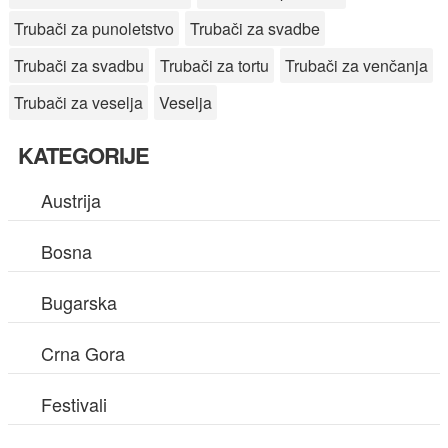
Trubači za punoletstvo
Trubači za svadbe
Trubači za svadbu
Trubači za tortu
Trubači za venčanja
Trubači za veselja
Veselja
KATEGORIJE
Austrija
Bosna
Bugarska
Crna Gora
Festivali