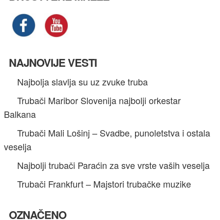
NAJNOVIJE VESTI
Najbolja slavlja su uz zvuke truba
Trubači Maribor Slovenija najbolji orkestar
Balkana
Trubači Mali Lošinj – Svadbe, punoletstva i ostala
veselja
Najbolji trubači Paraćin za sve vrste vaših veselja
Trubači Frankfurt – Majstori trubačke muzike
OZNAČENO