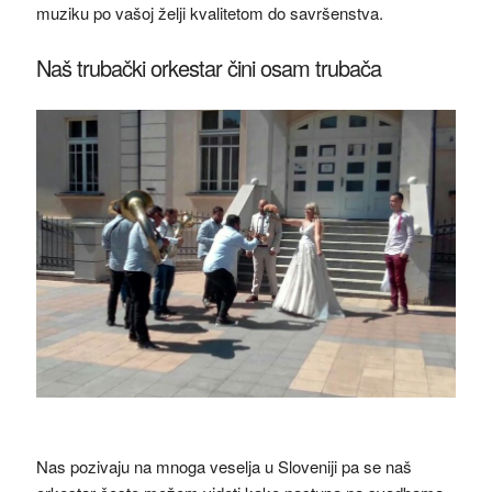
muziku po vašoj želji kvalitetom do savršenstva.
Naš trubački orkestar čini osam trubača
Nas pozivaju na mnoga veselja u Sloveniji pa se naš