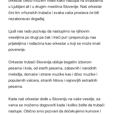
orkestar često možem videti kako nastupa na svadbama
u Ljubljani ali i u drugim mestima Slovenije. Naš orkestar
čini tim vrhunskih trubača i svaka vaša proslava će biti
nezaboravan događaj.
Ljudi nas rado pozivaju da nastupimo na njihovim
veseljima po drugi pa čak i treći put i preporučuju nas
prijateljima i rođacima kao orkestar u koji se može imati
poverenje.
Orkestar trubači Slovenija obiluje bogatim izborom
pesama i kola, od starih pesama, zabavnih i narodnih
melodija, domaće i strane muzike kao i džez muzike i
popularnih valcera, stranih hitova i najnovijih estradnih
pesama.
Kada naš orkestar dođe u Sloveniju na vaše veselje, sa
vama se možemo dogovoriti kada i koliko želite da trubači
nastupe. Obično smo pozvani da dočekujemo kumove i