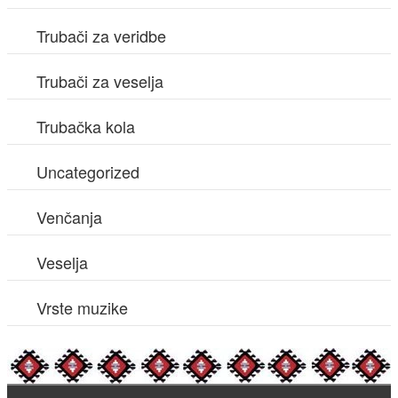
Trubači za veridbe
Trubači za veselja
Trubačka kola
Uncategorized
Venčanja
Veselja
Vrste muzike