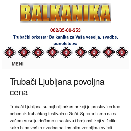
062/85-00-253
Trubački orkestar Balkanika za Vaša veselja, svadbe,
punoletstva
MENI
Trubači Ljubljana povoljna
cena
Trubači Ljubljana su najbolji orkestar koji je proslavljen kao
pobednik trubačkog festivala u Guči. Spremni smo da na
vašem veselju dođemo u sastavu i brojnosti koji vi želite
kako bi na vašim svadbama i ostalim veseljima svirali