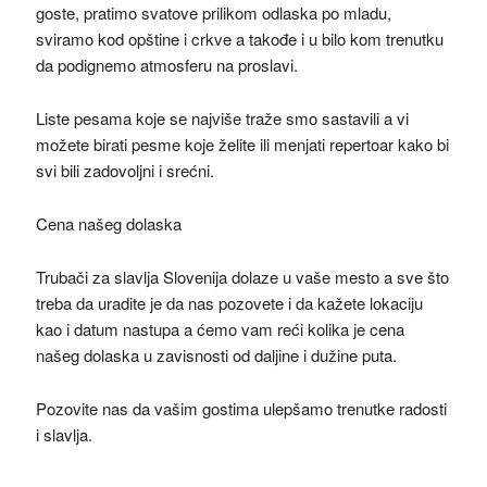
goste, pratimo svatove prilikom odlaska po mladu,
sviramo kod opštine i crkve a takođe i u bilo kom trenutku
da podignemo atmosferu na proslavi.
Liste pesama koje se najviše traže smo sastavili a vi
možete birati pesme koje želite ili menjati repertoar kako bi
svi bili zadovoljni i srećni.
Cena našeg dolaska
Trubači za slavlja Slovenija dolaze u vaše mesto a sve što
treba da uradite je da nas pozovete i da kažete lokaciju
kao i datum nastupa a ćemo vam reći kolika je cena
našeg dolaska u zavisnosti od daljine i dužine puta.
Pozovite nas da vašim gostima ulepšamo trenutke radosti
i slavlja.