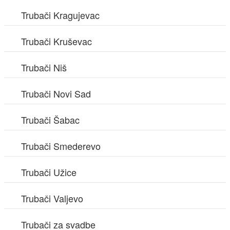
Trubači Kragujevac
Trubači Kruševac
Trubači Niš
Trubači Novi Sad
Trubači Šabac
Trubači Smederevo
Trubači Užice
Trubači Valjevo
Trubači za svadbe