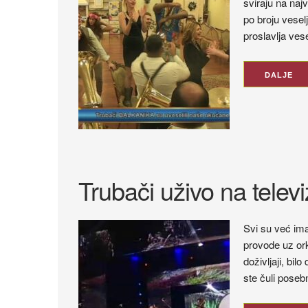
sviraju na naj
po broju veselj
proslavlja vese
DALJE
Trubači uživo na telev
Svi su već ima
provode uz ork
doživljaji, bilo
ste čuli pose