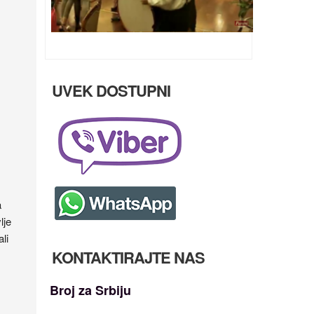
Ulazak u Parove uživo na HappyTV
UVEK DOSTUPNI
a
lje
li
KONTAKTIRAJTE NAS
Broj za Srbiju