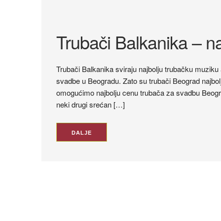
​Trubači Balkanika – na
Trubači Balkanika sviraju najbolju trubačku muzik
svadbe u Beogradu. Zato su trubači Beograd najbol
omogućimo najbolju cenu trubača za svadbu Beograd
neki drugi srećan […]
DALJE