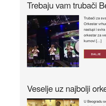
Trebaju vam trubači B
Trubači za sv
Orkestar vrhu
nastupi i svir
orkestar za v
kumovi […]
DALJE
Veselje uz najbolji or
U Beogradu se 