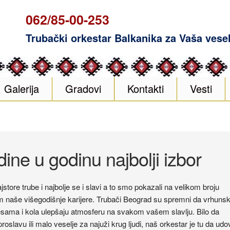
062/85-00-253
Trubački orkestar Balkanika za Vaša vesel
Galerija
Gradovi
Kontakti
Vesti
ine u godinu najbolji izbor
jstore trube i najbolje se i slavi a to smo pokazali na velikom broju
m naše višegodišnje karijere. Trubači Beograd su spremni da vrhuns
sama i kola ulepšaju atmosferu na svakom vašem slavlju. Bilo da
proslavu ili malo veselje za najuži krug ljudi, naš orkestar je tu da udov