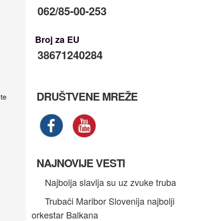
062/85-00-253
Broj za EU
38671240284
DRUŠTVENE MREŽE
te
NAJNOVIJE VESTI
Najbolja slavlja su uz zvuke truba
Trubači Maribor Slovenija najbolji
orkestar Balkana