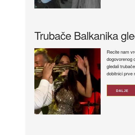
Trubače Balkanika gled
Recite nam vre
dogovorenog da
gledali trubač
dobitnici prve 
DALJE