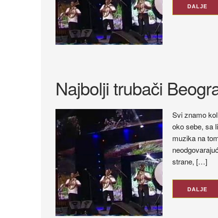
DALJE
Najbolji trubači Beogr
Svi znamo koli
oko sebe, sa l
muzika na tom 
neodgovarajuća
strane, […]
DALJE