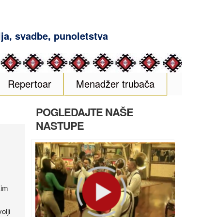
ja, svadbe, punoletstva
Repertoar
Menadžer trubača
POGLEDAJTE NAŠE
NASTUPE
kim
olji