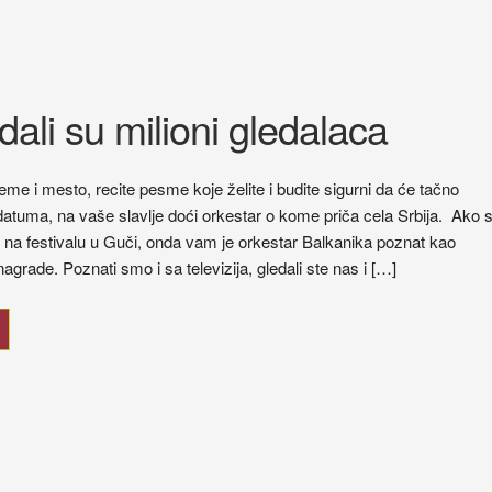
ali su milioni gledalaca
me i mesto, recite pesme koje želite i budite sigurni da će tačno
tuma, na vaše slavlje doći orkestar o kome priča cela Srbija. Ako s
e na festivalu u Guči, onda vam je orkestar Balkanika poznat kao
nagrade. Poznati smo i sa televizija, gledali ste nas i […]