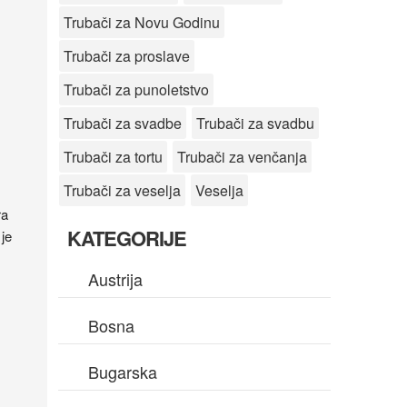
Trubači za Novu Godinu
Trubači za proslave
Trubači za punoletstvo
Trubači za svadbe
Trubači za svadbu
Trubači za tortu
Trubači za venčanja
Trubači za veselja
Veselja
ra
KATEGORIJE
 je
Austrija
Bosna
Bugarska