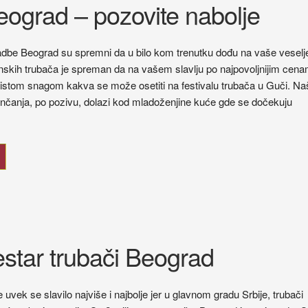
eograd – pozovite nabolje
adbe Beograd su spremni da u bilo kom trenutku dođu na vaše veselj
nskih trubača je spreman da na vašem slavlju po najpovoljnijim cen
a istom snagom kakva se može osetiti na festivalu trubača u Guči. Na
enčanja, po pozivu, dolazi kod mladoženjine kuće gde se dočekuju
kestar trubači Beograd
uvek se slavilo najviše i najbolje jer u glavnom gradu Srbije, trubači