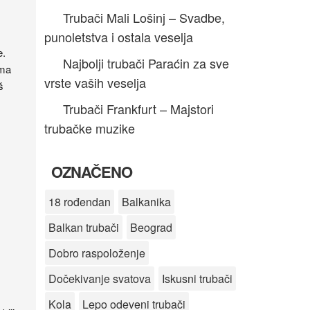
Trubači Mali Lošinj – Svadbe,
punoletstva i ostala veselja
e.
Najbolji trubači Paraćin za sve
ama
vrste vaših veselja
š
Trubači Frankfurt – Majstori
trubačke muzike
OZNAČENO
18 rođendan
Balkanika
Balkan trubači
Beograd
Dobro raspoloženje
Dočekivanje svatova
Iskusni trubači
Kola
Lepo odeveni trubači