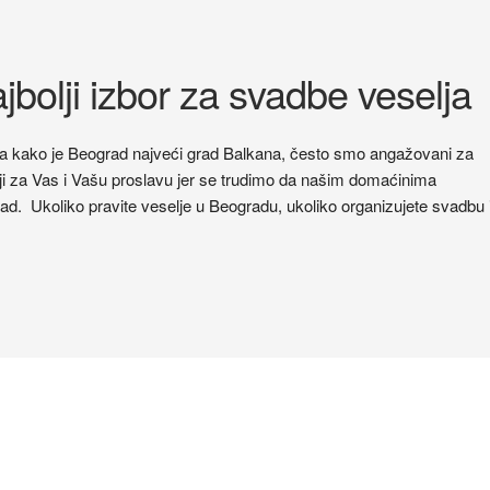
jbolji izbor za svadbe veselja
u a kako je Beograd najveći grad Balkana, često smo angažovani za
ji za Vas i Vašu proslavu jer se trudimo da našim domaćinima
. Ukoliko pravite veselje u Beogradu, ukoliko organizujete svadbu i