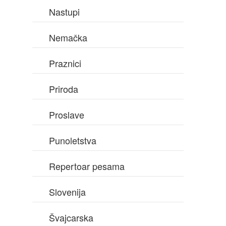
Nastupi
Nemačka
Praznici
Priroda
Proslave
Punoletstva
Repertoar pesama
Slovenija
Švajcarska