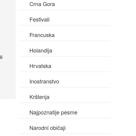
Crna Gora
Festivali
Francuska
Holandija
li
Hrvatska
Inostranstvo
Krštenja
Najpoznatije pesme
Narodni običaji