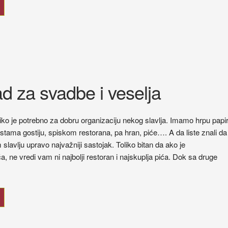
ad za svadbe i veselja
ko je potrebno za dobru organizaciju nekog slavlja. Imamo hrpu papi
istama gostiju, spiskom restorana, pa hran, piće…. A da liste znali da
slavlju upravo najvažniji sastojak. Toliko bitan da ako je
, ne vredi vam ni najbolji restoran i najskuplja pića. Dok sa druge