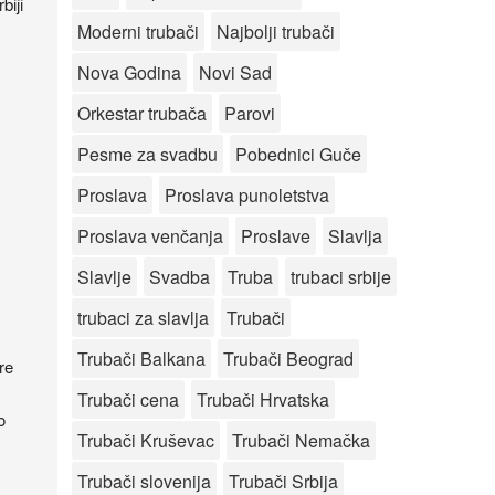
biji
Moderni trubači
Najbolji trubači
Nova Godina
Novi Sad
Orkestar trubača
Parovi
Pesme za svadbu
Pobednici Guče
Proslava
Proslava punoletstva
Proslava venčanja
Proslave
Slavlja
Slavlje
Svadba
Truba
trubaci srbije
trubaci za slavlja
Trubači
Trubači Balkana
Trubači Beograd
re
Trubači cena
Trubači Hrvatska
o
Trubači Kruševac
Trubači Nemačka
Trubači slovenija
Trubači Srbija