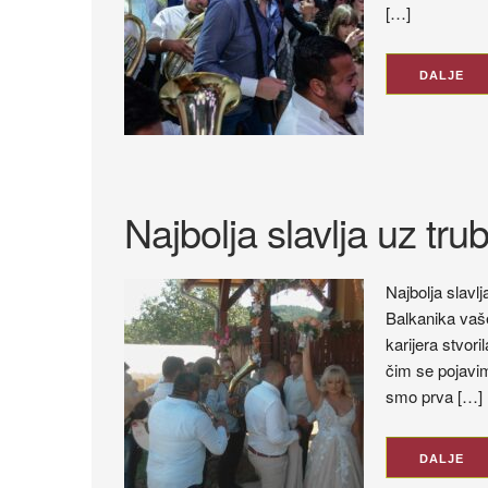
[…]
DALJE
Najbolja slavlja uz tr
Najbolja slavl
Balkanika vaš
karijera stvori
čim se pojavim
smo prva […]
DALJE