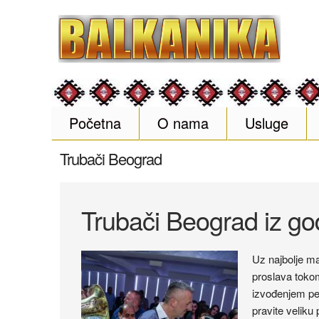
Početna
O nama
Usluge
Trubači Beograd
Trubači Beograd iz god
Uz najbolje ma
proslava toko
izvođenjem pe
pravite veliku 