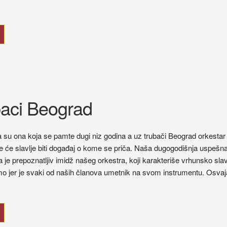
ubaci Beograd
ja su ona koja se pamte dugi niz godina a uz trubači Beograd orkestar
e će slavlje biti događaj o kome se priča. Naša dugogodišnja uspešn
la je prepoznatljiv imidž našeg orkestra, koji karakteriše vrhunsko slav
o jer je svaki od naših članova umetnik na svom instrumentu. Osvaja