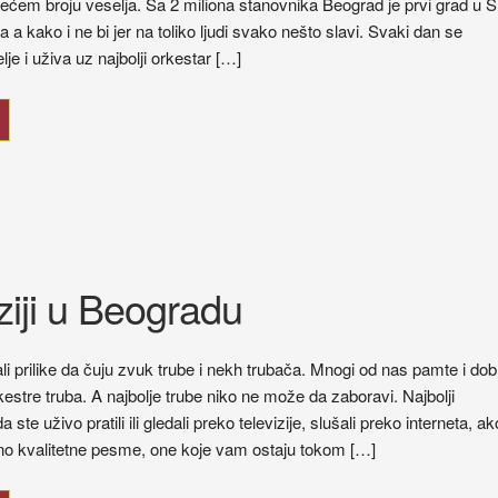
većem broju veselja. Sa 2 miliona stanovnika Beograd je prvi grad u Sr
a a kako i ne bi jer na toliko ljudi svako nešto slavi. Svaki dan se
lje i uživa uz najbolji orkestar […]
iziji u Beogradu
li prilike da čuju zvuk trube i nekh trubača. Mnogi od nas pamte i dob
estre truba. A najbolje trube niko ne može da zaboravi. Najbolji
 da ste uživo pratili ili gledali preko televizije, slušali preko interneta, ak
bno kvalitetne pesme, one koje vam ostaju tokom […]