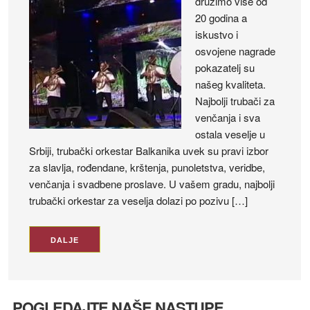
družimo više od
20 godina a
iskustvo i
osvojene nagrade
pokazatelj su
našeg kvaliteta.
Najbolji trubači za
venčanja i sva
ostala veselje u
Srbiji, trubački orkestar Balkanika uvek su pravi izbor
za slavlja, rođendane, krštenja, punoletstva, veridbe,
venčanja i svadbene proslave. U vašem gradu, najbolji
trubački orkestar za veselja dolazi po pozivu […]
DALJE
POGLEDAJTE NAŠE NASTUPE