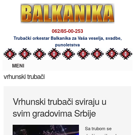
062/85-00-253
Trubački orkestar Balkanika za Vaša veselja, svadbe,
punoletstva
MENI
vrhunski trubači
Vrhunski trubači sviraju u
svim gradovima Srbije
Sa trubom se