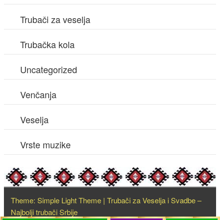
Trubači za veselja
Trubačka kola
Uncategorized
Venčanja
Veselja
Vrste muzike
Theme: Simple Light Theme | Trubači za Veselja i Svadbe –
Najbolji trubači Srbije