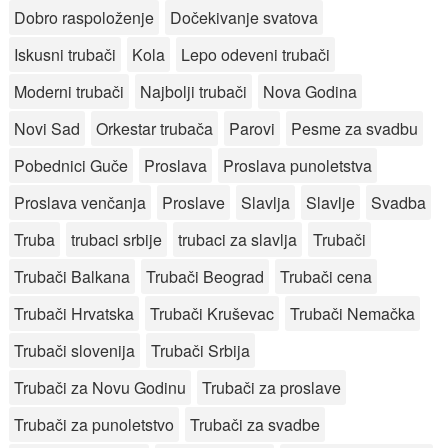
Dobro raspoloženje
Dočekivanje svatova
Iskusni trubači
Kola
Lepo odeveni trubači
Moderni trubači
Najbolji trubači
Nova Godina
Novi Sad
Orkestar trubača
Parovi
Pesme za svadbu
Pobednici Guče
Proslava
Proslava punoletstva
Proslava venčanja
Proslave
Slavlja
Slavlje
Svadba
Truba
trubaci srbije
trubaci za slavlja
Trubači
Trubači Balkana
Trubači Beograd
Trubači cena
Trubači Hrvatska
Trubači Kruševac
Trubači Nemačka
Trubači slovenija
Trubači Srbija
Trubači za Novu Godinu
Trubači za proslave
Trubači za punoletstvo
Trubači za svadbe