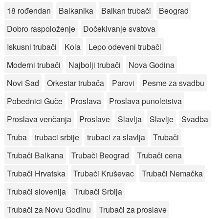
18 rođendan
Balkanika
Balkan trubači
Beograd
Dobro raspoloženje
Dočekivanje svatova
Iskusni trubači
Kola
Lepo odeveni trubači
Moderni trubači
Najbolji trubači
Nova Godina
Novi Sad
Orkestar trubača
Parovi
Pesme za svadbu
Pobednici Guče
Proslava
Proslava punoletstva
Proslava venčanja
Proslave
Slavlja
Slavlje
Svadba
Truba
trubaci srbije
trubaci za slavlja
Trubači
Trubači Balkana
Trubači Beograd
Trubači cena
Trubači Hrvatska
Trubači Kruševac
Trubači Nemačka
Trubači slovenija
Trubači Srbija
Trubači za Novu Godinu
Trubači za proslave