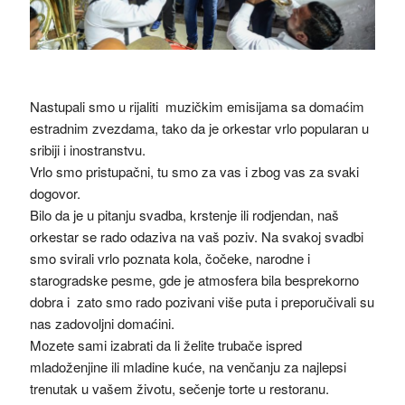
Nastupali smo u rijaliti muzičkim emisijama sa domaćim
estradnim zvezdama, tako da je orkestar vrlo popularan u
sribiji i inostranstvu.
Vrlo smo pristupačni, tu smo za vas i zbog vas za svaki
dogovor.
Bilo da je u pitanju svadba, krstenje ili rodjendan, naš
orkestar se rado odaziva na vaš poziv. Na svakoj svadbi
smo svirali vrlo poznata kola, čočeke, narodne i
starogradske pesme, gde je atmosfera bila besprekorno
dobra i zato smo rado pozivani više puta i preporučivali su
nas zadovoljni domaćini.
Mozete sami izabrati da li želite trubače ispred
mladoženjine ili mladine kuće, na venčanju za najlepsi
trenutak u vašem životu, sečenje torte u restoranu.